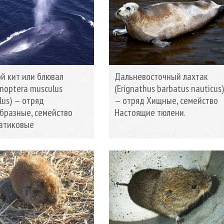
ой кит или блювал
Дальневосточный лахтак
enoptera musculus
(Erignathus barbatus nauticus
lus) — отряд
— отряд Хищные, семейство
бразные, семейство
Настоящие тюлени.
атиковые