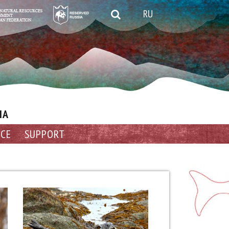
RU
IA
NCE
SUPPORT