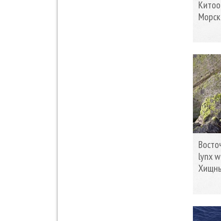
Китоо
Морск
Восто
lynx w
Хищны