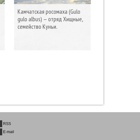
Камчатская росомаха (Gulo
gulo albus) — отряд Хищные,
семейство Куньи.
RSS
E-mail