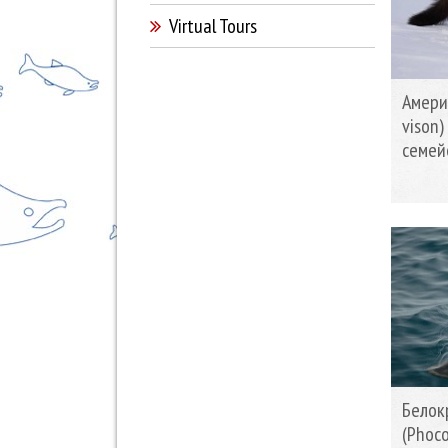
Virtual Tours
Амери
vison
семей
Белок
(Phoco