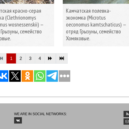
тская красно-серая
Камчатская полевка-
ка (Clethrionomys
экономка (Microtus
nus wosnessenskii) —
oeconomus kamtschaticus) —
 Грызуны, семейство
отряд Грызуны, семейство
овые.
Хомяковые.
1
2
3
4
WE ARE IN SOCIAL NETWORKS: