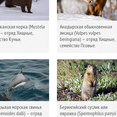
канская норка (Mustela
Анадырская обыкновенная
) — отряд Хищные,
лисица (Vulpes vulpes
ство Куньи.
beringiana) — отряд Хищные,
семейство Псовые.
рылая морская свинья
Берингийский суслик или
enoides dalli) — отряд
евражка (Spermophilus parryii