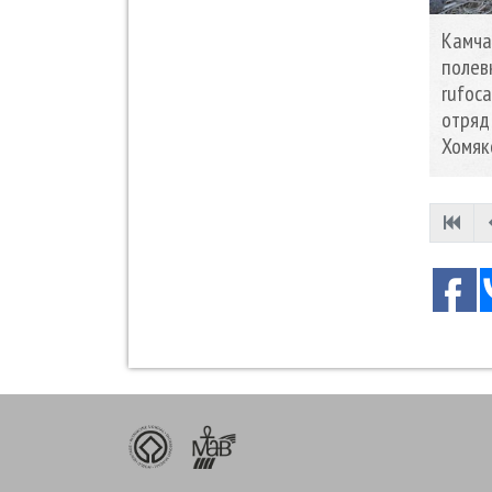
Камча
полев
rufoca
отряд
Хомяк