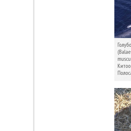
Голуб
(Bala
muscu
Китоо
Полос