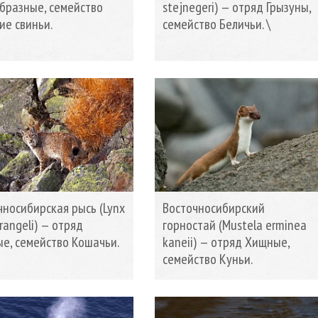
бразные, семейство
stejnegeri) — отряд Грызуны,
ие свиньи.
семейство Беличьи. \
чносибирская рысь (Lynx
Восточносибирский
rangeli) — отряд
горностай (Mustela erminea
е, семейство Кошачьи.
kaneii) — отряд Хищные,
семейство Куньи.